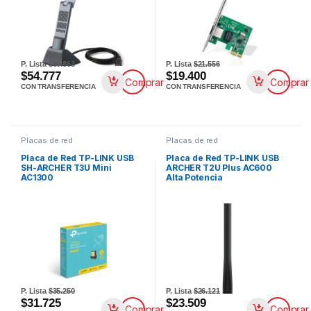
P. Lista
$60.863
P. Lista
$21.556
$54.777
$19.400
Comprar
Comprar
CON TRANSFERENCIA
CON TRANSFERENCIA
Placas de red
Placas de red
Placa de Red TP-LINK USB
Placa de Red TP-LINK USB
SH-ARCHER T3U Mini
ARCHER T2U Plus AC600
AC1300
Alta Potencia
P. Lista
$35.250
P. Lista
$26.121
$31.725
$23.509
Comprar
Comprar