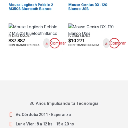
Mouse Logitech Pebble 2
Mouse Genius DX-120
M350S Bluetooth Blanco
Blanco USB
P. Lista
$42.097
P. Lista
$11.412
$37.887
$10.271
Comprar
Comprar
CON TRANSFERENCIA
CON TRANSFERENCIA
30 Años Impulsando tu Tecnología
Av. Córdoba 2011 - Esperanza
Lun a Vier : 8 a 12 hs - 15 a 20 hs