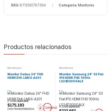
SKU:
8712581787394
Categoría:
Monitores
Productos relacionados
Monitores
Monitores
Monitor Dahua 24″ FHD
Monitor Samsung 24″ S3 Flat
HDMI DHI-LM24-A201
IPS HDMI FHD 100Hz
LS24D300GALX
P. Lista
$194.659
$175.193
P. Lista
$248.537
Comprar
CON TRANSFERENCIA
$223.683