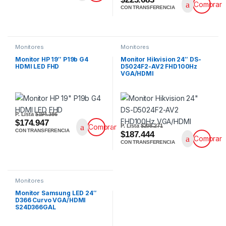
Comprar
CON TRANSFERENCIA
Monitores
Monitores
Monitor HP 19″ P19b G4
Monitor Hikvision 24″ DS-
HDMI LED FHD
D5024F2-AV2 FHD100Hz
VGA/HDMI
P. Lista
$194.386
$174.947
P. Lista
$208.271
Comprar
CON TRANSFERENCIA
$187.444
Comprar
CON TRANSFERENCIA
Monitores
Monitor Samsung LED 24″
D366 Curvo VGA/HDMI
S24D366GAL