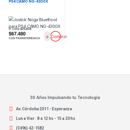
PS4 CAMO NG-4300X
P. Lista
$74.978
$67.480
Comprar
CON TRANSFERENCIA
30 Años Impulsando tu Tecnología
Av. Córdoba 2011 - Esperanza
Lun a Vier : 8 a 12 hs - 15 a 20 hs
(3496) 42-1582