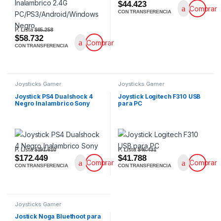
$44.423
Comprar
CON TRANSFERENCIA
P. Lista
$65.258
$58.732
Comprar
CON TRANSFERENCIA
Joysticks Gamer
Joysticks Gamer
Joystick PS4 Dualshock 4
Joystick Logitech F310 USB
Negro Inalambrico Sony
para PC
P. Lista
$191.610
P. Lista
$46.431
$172.449
$41.788
Comprar
Comprar
CON TRANSFERENCIA
CON TRANSFERENCIA
Joysticks Gamer
Jostick Noga Bluethoot para