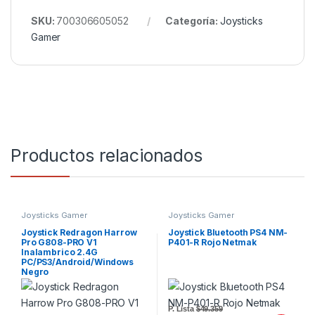
SKU:
700306605052
Categoría:
Joysticks
Gamer
Productos relacionados
Joysticks Gamer
Joysticks Gamer
Joystick Redragon Harrow
Joystick Bluetooth PS4 NM-
Pro G808-PRO V1
P401-R Rojo Netmak
Inalambrico 2.4G
PC/PS3/Android/Windows
Negro
P. Lista
$49.359