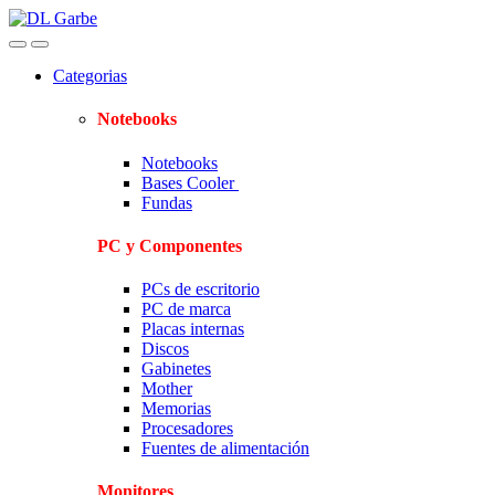
Skip
Skip
to
to
navigation
content
Categorias
Notebooks
Notebooks
Bases Cooler
Fundas
PC y Componentes
PCs de escritorio
PC de marca
Placas internas
Discos
Gabinetes
Mother
Memorias
Procesadores
Fuentes de alimentación
Monitores