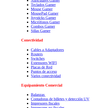
Auriculares Gamer
Teclados Gamer
Mouse Gamer
MousePad Gamer
Joysticks Gamer
Micrófonos Gamer
Combos Gamer
Sillas Gamer
Conectividad
Cables a Adaptadores
Routers
Switches
Extensores WIFI
Placas de Red
Puntos de acceso
Varios conectividad
Equipamiento Comercial
Balanzas
Contadoras de billetes y detección UV
Impresores fiscales
Impresores no fiscales