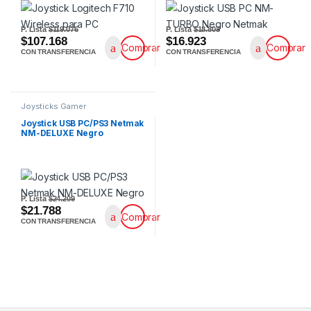
P. Lista
$119.076
P. Lista
$18.803
$107.168
$16.923
Comprar
Comprar
CON TRANSFERENCIA
CON TRANSFERENCIA
Joysticks Gamer
Joystick USB PC/PS3 Netmak
NM-DELUXE Negro
P. Lista
$24.209
$21.788
Comprar
CON TRANSFERENCIA