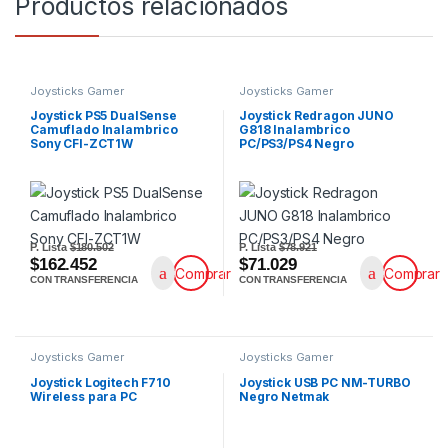
Productos relacionados
Joysticks Gamer
Joysticks Gamer
Joystick PS5 DualSense
Joystick Redragon JUNO
Camuflado Inalambrico
G818 Inalambrico
Sony CFI-ZCT1W
PC/PS3/PS4 Negro
P. Lista
$180.502
P. Lista
$78.921
$162.452
$71.029
Comprar
Comprar
CON TRANSFERENCIA
CON TRANSFERENCIA
Joysticks Gamer
Joysticks Gamer
Joystick Logitech F710
Joystick USB PC NM-TURBO
Wireless para PC
Negro Netmak