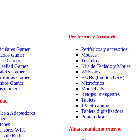
Perifericos y Accesorios
iculares Gamer
Perifericos y accesorios
lados Gamer
Mouses
se Gamer
Teclados
sePad Gamer
Kits de Teclado y Mouse
sticks Gamer
Webcams
rófonos Gamer
HUBs (Puertos USB)
bos Gamer
Micrófonos
las Gamer
MousePads
Relojes Inteligentes
Tablets
idad
TV Streaming
Tableta digitalizadora
les a Adaptadores
Puntero láser
ters
tches
Almacenamiento externo
ensores WIFI
cas de Red