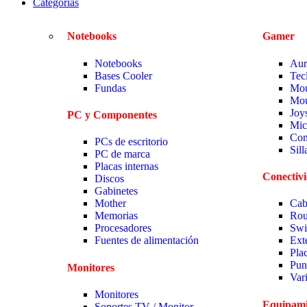
Categorias
Notebooks
Gamer
Notebooks
Aur
Bases Cooler
Tec
Fundas
Mou
Mou
Joy
PC y Componentes
Mic
Com
PCs de escritorio
Sil
PC de marca
Placas internas
Conectiv
Discos
Gabinetes
Mother
Cab
Memorias
Rou
Procesadores
Swi
Fuentes de alimentación
Ext
Pla
Pun
Monitores
Var
Monitores
Equipami
Soportes TV / Monitor