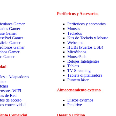
Perifericos y Accesorios
iculares Gamer
Perifericos y accesorios
lados Gamer
Mouses
se Gamer
Teclados
sePad Gamer
Kits de Teclado y Mouse
sticks Gamer
Webcams
rófonos Gamer
HUBs (Puertos USB)
bos Gamer
Micrófonos
las Gamer
MousePads
Relojes Inteligentes
Tablets
idad
TV Streaming
Tableta digitalizadora
les a Adaptadores
Puntero láser
ters
tches
Almacenamiento externo
ensores WIFI
cas de Red
tos de acceso
Discos externos
ios conectividad
Pendrive
ento Comercial
Hogar y Oficina