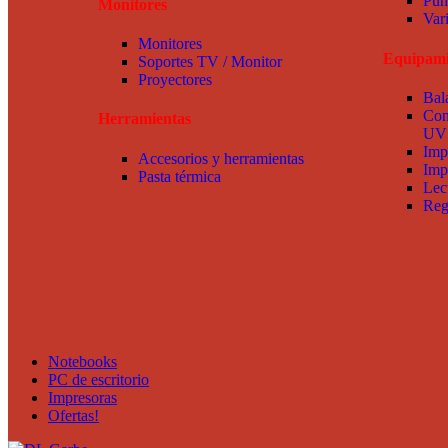
Pun
Monitores
Var
Monitores
Equipami
Soportes TV / Monitor
Proyectores
Bal
Con
Herramientas
UV
Imp
Accesorios y herramientas
Imp
Pasta térmica
Lec
Reg
Notebooks
PC de escritorio
Impresoras
Ofertas!