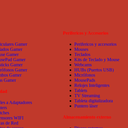
Perifericos y Accesorios
iculares Gamer
Perifericos y accesorios
lados Gamer
Mouses
se Gamer
Teclados
sePad Gamer
Kits de Teclado y Mouse
sticks Gamer
Webcams
rófonos Gamer
HUBs (Puertos USB)
bos Gamer
Micrófonos
las Gamer
MousePads
Relojes Inteligentes
Tablets
idad
TV Streaming
Tableta digitalizadora
les a Adaptadores
Puntero láser
ters
tches
Almacenamiento externo
ensores WIFI
cas de Red