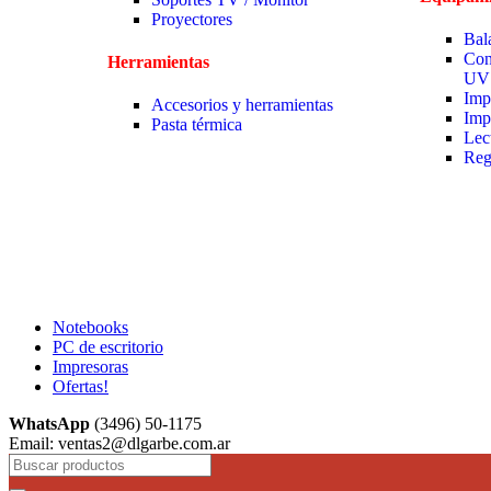
Proyectores
Bal
Con
Herramientas
UV
Imp
Accesorios y herramientas
Imp
Pasta térmica
Lec
Reg
Notebooks
PC de escritorio
Impresoras
Ofertas!
WhatsApp
(3496) 50-1175
Email: ventas2@dlgarbe.com.ar