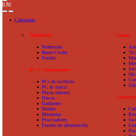
0
$
0
Categorias
Notebooks
Gamer
Notebooks
Aur
Bases Cooler
Tec
Fundas
Mou
Mou
Joy
PC y Componentes
Mic
Com
PCs de escritorio
Sil
PC de marca
Placas internas
Conectiv
Discos
Gabinetes
Mother
Cab
Memorias
Rou
Procesadores
Swi
Fuentes de alimentación
Ext
Pla