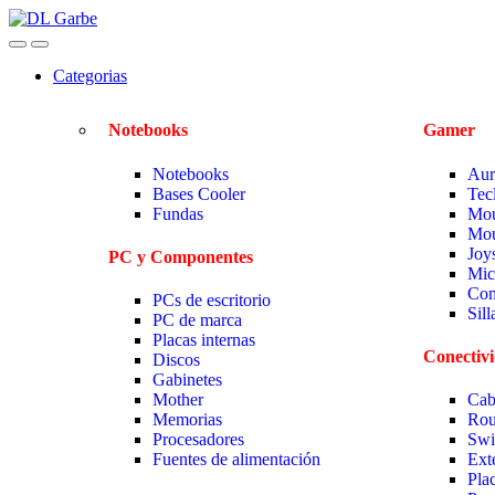
Categorias
Notebooks
Gamer
Notebooks
Aur
Bases Cooler
Tec
Fundas
Mou
Mou
Joy
PC y Componentes
Mic
Com
PCs de escritorio
Sil
PC de marca
Placas internas
Conectiv
Discos
Gabinetes
Mother
Cab
Memorias
Rou
Procesadores
Swi
Fuentes de alimentación
Ext
Pla