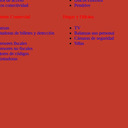
tos de acceso
Discos externos
ios conectividad
Pendrive
ento Comercial
Hogar y Oficina
anzas
TV
tadoras de billetes y detección
Balanzas uso personal
Cámaras de seguridad
resores fiscales
Sillas
resores no fiscales
tores de códigos
istradoras