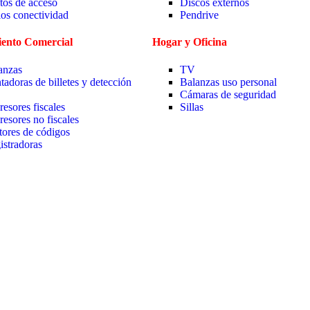
tos de acceso
Discos externos
ios conectividad
Pendrive
ento Comercial
Hogar y Oficina
anzas
TV
tadoras de billetes y detección
Balanzas uso personal
Cámaras de seguridad
resores fiscales
Sillas
resores no fiscales
tores de códigos
istradoras