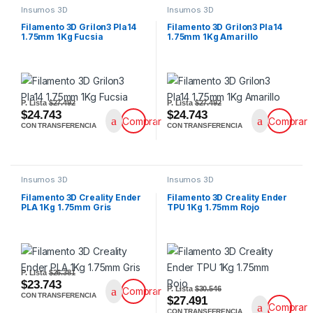
Insumos 3D
Insumos 3D
Filamento 3D Grilon3 Pla14
Filamento 3D Grilon3 Pla14
1.75mm 1Kg Fucsia
1.75mm 1Kg Amarillo
P. Lista
$27.492
P. Lista
$27.492
$24.743
$24.743
Comprar
Comprar
CON TRANSFERENCIA
CON TRANSFERENCIA
Insumos 3D
Insumos 3D
Filamento 3D Creality Ender
Filamento 3D Creality Ender
PLA 1Kg 1.75mm Gris
TPU 1Kg 1.75mm Rojo
P. Lista
$26.381
$23.743
P. Lista
$30.546
Comprar
CON TRANSFERENCIA
$27.491
Comprar
CON TRANSFERENCIA