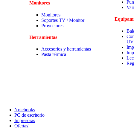
Pun
Monitores
Var
Monitores
Equipami
Soportes TV / Monitor
Proyectores
Bal
Con
Herramientas
UV
Imp
Accesorios y herramientas
Imp
Pasta térmica
Lec
Reg
Notebooks
PC de escritorio
Impresoras
Ofertas!