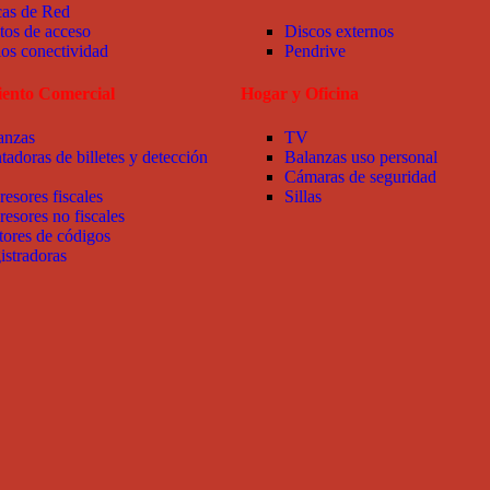
cas de Red
tos de acceso
Discos externos
ios conectividad
Pendrive
ento Comercial
Hogar y Oficina
anzas
TV
tadoras de billetes y detección
Balanzas uso personal
Cámaras de seguridad
resores fiscales
Sillas
resores no fiscales
tores de códigos
istradoras