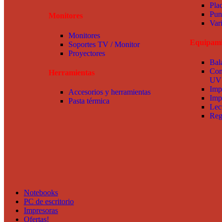
Pla
Pun
Monitores
Var
Monitores
Equipami
Soportes TV / Monitor
Proyectores
Bal
Con
Herramientas
UV
Imp
Accesorios y herramientas
Imp
Pasta térmica
Lec
Reg
Notebooks
PC de escritorio
Impresoras
Ofertas!