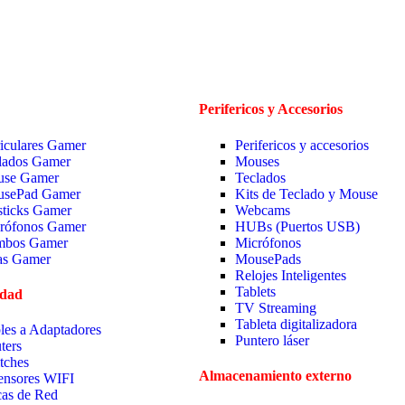
Perifericos y Accesorios
iculares Gamer
Perifericos y accesorios
lados Gamer
Mouses
se Gamer
Teclados
sePad Gamer
Kits de Teclado y Mouse
sticks Gamer
Webcams
rófonos Gamer
HUBs (Puertos USB)
bos Gamer
Micrófonos
las Gamer
MousePads
Relojes Inteligentes
Tablets
idad
TV Streaming
Tableta digitalizadora
les a Adaptadores
Puntero láser
ters
tches
Almacenamiento externo
ensores WIFI
cas de Red