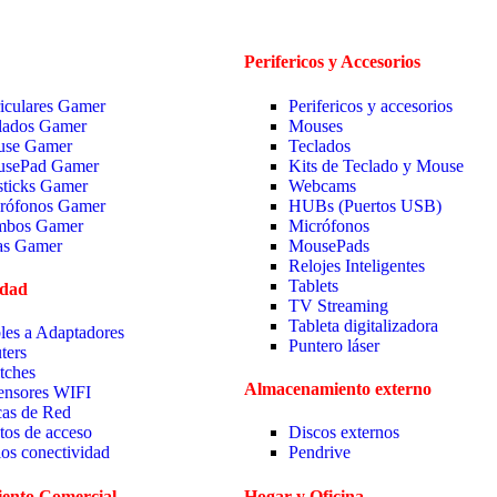
Perifericos y Accesorios
iculares Gamer
Perifericos y accesorios
lados Gamer
Mouses
se Gamer
Teclados
sePad Gamer
Kits de Teclado y Mouse
sticks Gamer
Webcams
rófonos Gamer
HUBs (Puertos USB)
bos Gamer
Micrófonos
las Gamer
MousePads
Relojes Inteligentes
Tablets
idad
TV Streaming
Tableta digitalizadora
les a Adaptadores
Puntero láser
ters
tches
Almacenamiento externo
ensores WIFI
cas de Red
tos de acceso
Discos externos
ios conectividad
Pendrive
ento Comercial
Hogar y Oficina