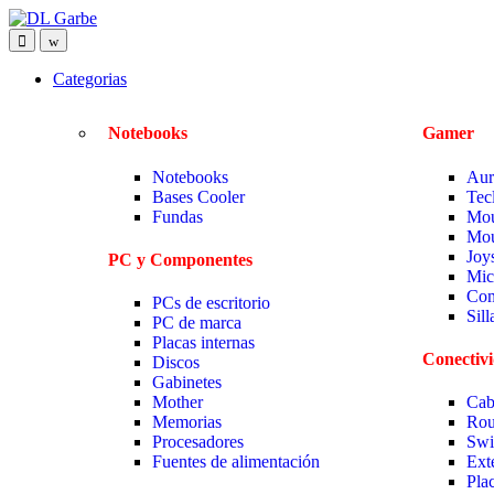
Categorias
Notebooks
Gamer
Notebooks
Aur
Bases Cooler
Tec
Fundas
Mou
Mou
Joy
PC y Componentes
Mic
Com
PCs de escritorio
Sil
PC de marca
Placas internas
Conectiv
Discos
Gabinetes
Mother
Cab
Memorias
Rou
Procesadores
Swi
Fuentes de alimentación
Ext
Pla