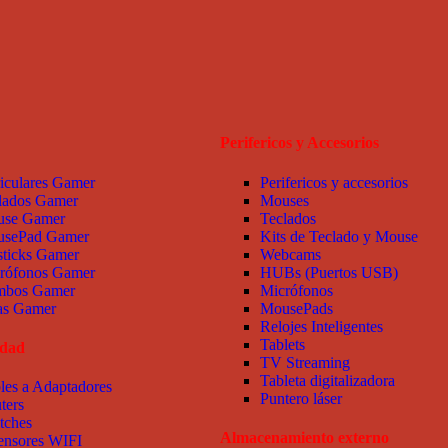
Perifericos y Accesorios
iculares Gamer
Perifericos y accesorios
lados Gamer
Mouses
se Gamer
Teclados
sePad Gamer
Kits de Teclado y Mouse
sticks Gamer
Webcams
rófonos Gamer
HUBs (Puertos USB)
bos Gamer
Micrófonos
las Gamer
MousePads
Relojes Inteligentes
Tablets
idad
TV Streaming
Tableta digitalizadora
les a Adaptadores
Puntero láser
ters
tches
Almacenamiento externo
ensores WIFI