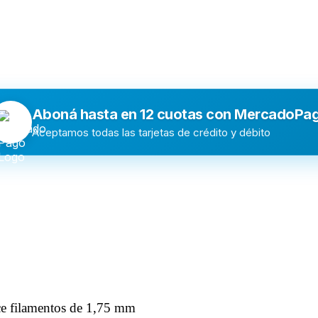
Aboná hasta en 12 cuotas con MercadoPa
Aceptamos todas las tarjetas de crédito y débito
ce filamentos de 1,75 mm