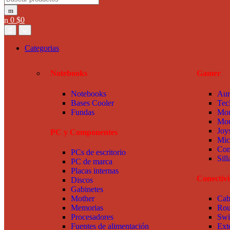
0
$
0
Categorias
Notebooks
Gamer
Notebooks
Aur
Bases Cooler
Tec
Fundas
Mou
Mou
Joy
PC y Componentes
Mic
Com
PCs de escritorio
Sil
PC de marca
Placas internas
Conectiv
Discos
Gabinetes
Mother
Cab
Memorias
Rou
Procesadores
Swi
Fuentes de alimentación
Ext