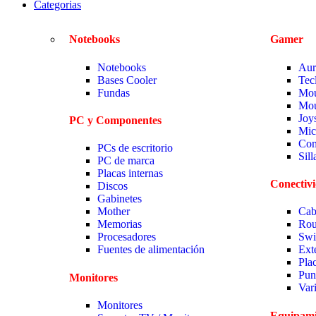
Categorias
Notebooks
Gamer
Notebooks
Aur
Bases Cooler
Tec
Fundas
Mou
Mou
Joy
PC y Componentes
Mic
Com
PCs de escritorio
Sil
PC de marca
Placas internas
Conectiv
Discos
Gabinetes
Mother
Cab
Memorias
Rou
Procesadores
Swi
Fuentes de alimentación
Ext
Pla
Pun
Monitores
Var
Monitores
Equipami