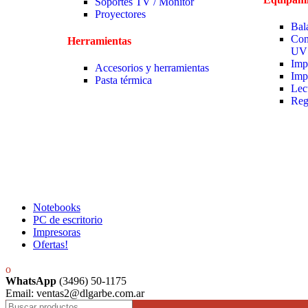
Soportes TV / Monitor
Proyectores
Bal
Con
Herramientas
UV
Imp
Accesorios y herramientas
Imp
Pasta térmica
Lec
Reg
Notebooks
PC de escritorio
Impresoras
Ofertas!
WhatsApp
(3496) 50-1175
Email: ventas2@dlgarbe.com.ar