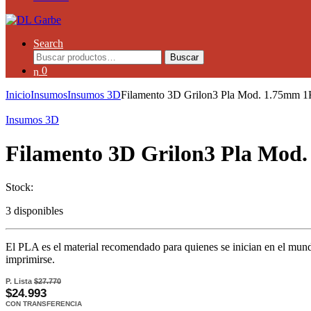
Search
Buscar
0
Inicio
Insumos
Insumos 3D
Filamento 3D Grilon3 Pla Mod. 1.75mm 1
Insumos 3D
Filamento 3D Grilon3 Pla Mod.
Stock:
3 disponibles
El PLA es el material recomendado para quienes se inician en el mund
imprimirse.
P. Lista
$27.770
$24.993
CON TRANSFERENCIA