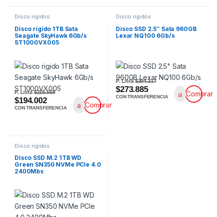
Disco rigidos
Disco rigidos
Disco rigido 1TB Sata
Disco SSD 2.5″ Sata 960GB
Seagate SkyHawk 6Gb/s
Lexar NQ100 6Gb/s
ST1000VX005
P. Lista
$304.317
$273.885
P. Lista
$215.558
Comprar
CON TRANSFERENCIA
$194.002
Comprar
CON TRANSFERENCIA
Disco rigidos
Disco SSD M.2 1TB WD
Green SN350 NVMe PCIe 4.0
2400Mbs