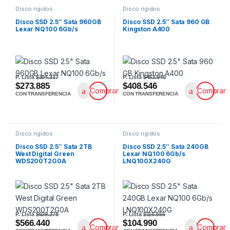
Disco rigidos
Disco rigidos
Disco SSD 2.5″ Sata 960GB
Disco SSD 2.5″ Sata 960 GB
Lexar NQ100 6Gb/s
Kingston A400
P. Lista
$304.317
P. Lista
$453.940
$273.885
$408.546
Comprar
Comprar
CON TRANSFERENCIA
CON TRANSFERENCIA
Disco rigidos
Disco rigidos
Disco SSD 2.5″ Sata 2TB
Disco SSD 2.5″ Sata 240GB
West Digital Green
Lexar NQ100 6Gb/s
WDS200T2G0A
LNQ100X240G
P. Lista
$629.378
P. Lista
$116.655
$566.440
$104.990
Comprar
Comprar