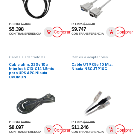
P. Lista
$5.998
P. Lista
$10.830
$5.398
$9.747
Comprar
Comprar
CON TRANSFERENCIA
CON TRANSFERENCIA
Cables a adaptadores
Cables a adaptadores
Cable alim. 220v 10a
Cable UTP C5e 10 Mts.
Interlock C13-C14 1.5mts
Nisuta NSCUTP10C
para UPS APC Nisuta
CPOMON
P. Lista
$8.997
P. Lista
$12.496
$8.097
$11.246
Comprar
Comprar
CON TRANSFERENCIA
CON TRANSFERENCIA