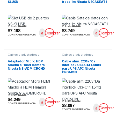
SLUSB
traba 1m Nisuta NSCASEAT1
P. Lista
$7.998
P. Lista
$4.165
$7.198
$3.749
Comprar
Comprar
CON TRANSFERENCIA
CON TRANSFERENCIA
Cables a adaptadores
Cables a adaptadores
Adaptador Micro HDMI
Cable alim. 220v 10a
Macho a HDMI Hembra
Interlock C13-C14 1.5mts
Nisuta NS-ADMICROHD
para UPS APC Nisuta
CPOMON
P. Lista
$4.721
$4.249
P. Lista
$8.997
Comprar
CON TRANSFERENCIA
$8.097
Comprar
CON TRANSFERENCIA