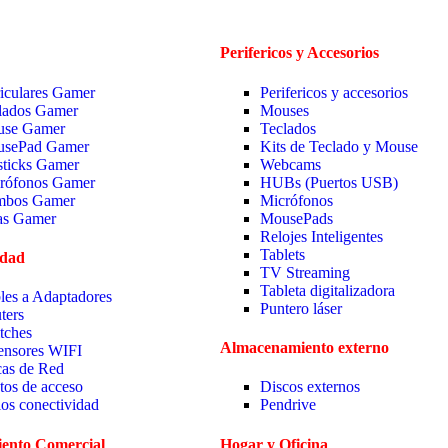
Perifericos y Accesorios
iculares Gamer
Perifericos y accesorios
lados Gamer
Mouses
se Gamer
Teclados
sePad Gamer
Kits de Teclado y Mouse
sticks Gamer
Webcams
rófonos Gamer
HUBs (Puertos USB)
bos Gamer
Micrófonos
las Gamer
MousePads
Relojes Inteligentes
Tablets
idad
TV Streaming
Tableta digitalizadora
les a Adaptadores
Puntero láser
ters
tches
Almacenamiento externo
ensores WIFI
cas de Red
tos de acceso
Discos externos
ios conectividad
Pendrive
ento Comercial
Hogar y Oficina