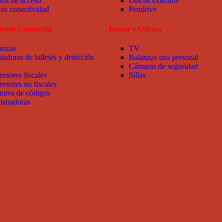
tos de acceso
Discos externos
ios conectividad
Pendrive
ento Comercial
Hogar y Oficina
anzas
TV
tadoras de billetes y detección
Balanzas uso personal
Cámaras de seguridad
resores fiscales
Sillas
resores no fiscales
tores de códigos
istradoras