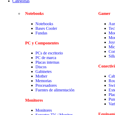
Categorias
Notebooks
Gamer
Notebooks
Aur
Bases Cooler
Tec
Fundas
Mou
Mou
Joy
PC y Componentes
Mic
Com
PCs de escritorio
Sil
PC de marca
Placas internas
Conectiv
Discos
Gabinetes
Mother
Cab
Memorias
Rou
Procesadores
Swi
Fuentes de alimentación
Ext
Pla
Pun
Monitores
Var
Monitores
Equipami
Soportes TV / Monitor