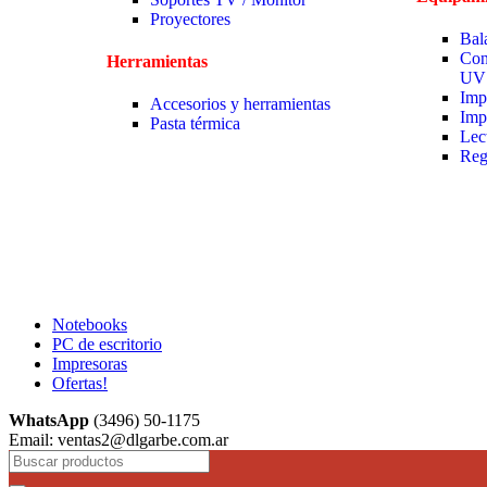
Proyectores
Bal
Con
Herramientas
UV
Imp
Accesorios y herramientas
Imp
Pasta térmica
Lec
Reg
Notebooks
PC de escritorio
Impresoras
Ofertas!
WhatsApp
(3496) 50-1175
Email: ventas2@dlgarbe.com.ar