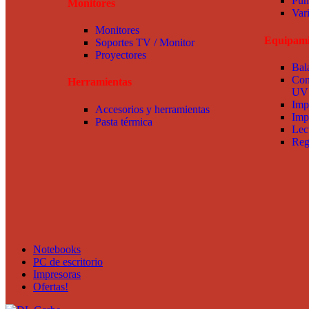
Pun
Monitores
Var
Monitores
Equipami
Soportes TV / Monitor
Proyectores
Bal
Con
Herramientas
UV
Imp
Accesorios y herramientas
Imp
Pasta térmica
Lec
Reg
Notebooks
PC de escritorio
Impresoras
Ofertas!