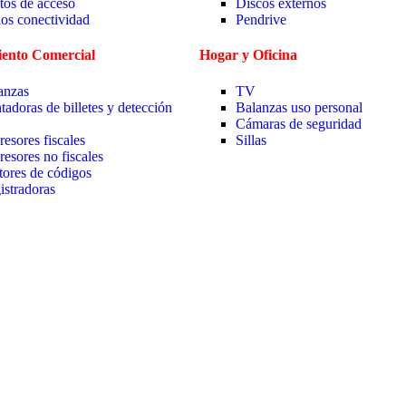
tos de acceso
Discos externos
ios conectividad
Pendrive
ento Comercial
Hogar y Oficina
anzas
TV
tadoras de billetes y detección
Balanzas uso personal
Cámaras de seguridad
resores fiscales
Sillas
resores no fiscales
tores de códigos
istradoras