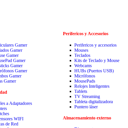
Perifericos y Accesorios
iculares Gamer
Perifericos y accesorios
lados Gamer
Mouses
se Gamer
Teclados
sePad Gamer
Kits de Teclado y Mouse
sticks Gamer
Webcams
rófonos Gamer
HUBs (Puertos USB)
bos Gamer
Micrófonos
las Gamer
MousePads
Relojes Inteligentes
Tablets
idad
TV Streaming
Tableta digitalizadora
les a Adaptadores
Puntero láser
ters
tches
Almacenamiento externo
ensores WIFI
cas de Red