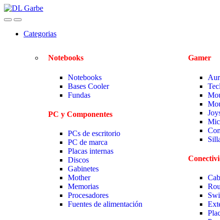
Categorias
Notebooks
Gamer
Notebooks
Aur
Bases Cooler
Tec
Fundas
Mou
Mou
Joy
PC y Componentes
Mic
Com
PCs de escritorio
Sil
PC de marca
Placas internas
Conectiv
Discos
Gabinetes
Mother
Cab
Memorias
Rou
Procesadores
Swi
Fuentes de alimentación
Ext
Pla