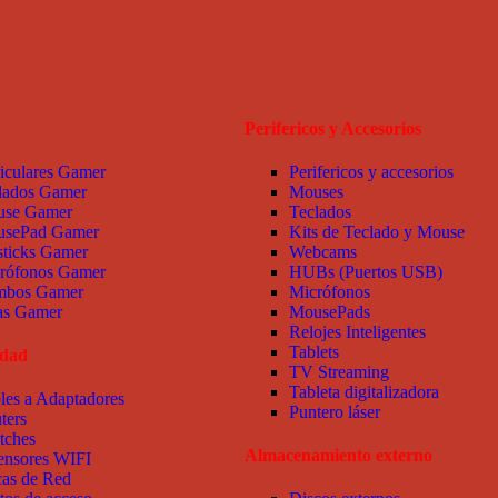
Perifericos y Accesorios
iculares Gamer
Perifericos y accesorios
lados Gamer
Mouses
se Gamer
Teclados
sePad Gamer
Kits de Teclado y Mouse
sticks Gamer
Webcams
rófonos Gamer
HUBs (Puertos USB)
bos Gamer
Micrófonos
las Gamer
MousePads
Relojes Inteligentes
Tablets
idad
TV Streaming
Tableta digitalizadora
les a Adaptadores
Puntero láser
ters
tches
Almacenamiento externo
ensores WIFI
cas de Red