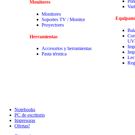
Pun
Monitores
Var
Monitores
Equipami
Soportes TV / Monitor
Proyectores
Bal
Con
Herramientas
UV
Imp
Accesorios y herramientas
Imp
Pasta térmica
Lec
Reg
Notebooks
PC de escritorio
Impresoras
Ofertas!