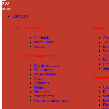
0
$
0
Categorias
Notebooks
Gamer
Notebooks
Aur
Bases Cooler
Tec
Fundas
Mou
Mou
Joy
PC y Componentes
Mic
Com
PCs de escritorio
Sil
PC de marca
Placas internas
Conectiv
Discos
Gabinetes
Mother
Cab
Memorias
Rou
Procesadores
Swi
Fuentes de alimentación
Ext
Pla