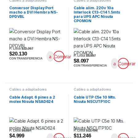
Cables a adaptadores
Cables a adaptadores
Conversor Display Port
Cable alim. 220v 10a
macho a DVI Hembra NS-
Interlock C13-C14 1.5mts
DPDVBL
para UPS APC Nisuta
CPOMON
P. Lista
$22.367
$20.130
P. Lista
$8.997
Comprar
CON TRANSFERENCIA
$8.097
Comprar
CON TRANSFERENCIA
Cables a adaptadores
Cables a adaptadores
Cable Adapt. 6 pines a 2
Cable UTP C5e 10 Mts.
molex Nisuta NSAD624
Nisuta NSCUTP10C
P. Lista
$5.554
P. Lista
$12.496
$4.999
$11.246