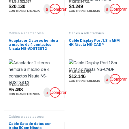
P. Lista
$22.367
P. Lista
$4.721
$20.130
$4.249
Comprar
Comprar
CON TRANSFERENCIA
CON TRANSFERENCIA
Cables a adaptadores
Cables a adaptadores
Adaptador 2 stereo hembra
Cable Display Port 1.8m M/M
a macho de 4 contactos
4K Nisuta NS-CADP
Nisuta NS-ADST3ST2
P. Lista
$13.496
$12.146
Comprar
CON TRANSFERENCIA
P. Lista
$6.109
$5.498
Comprar
CON TRANSFERENCIA
Cables a adaptadores
Cable Sata de datos con
traba 50cm Nisuta