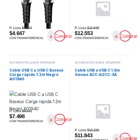
P. Lista
$5.163
P. Lista
$13.948
$4.647
$12.553
Comprar
Comprar
CON TRANSFERENCIA
CON TRANSFERENCIA
accesiorios para celulares
accesiorios para celulares
Cable USB C a USB C Baseus
Cable USB a USB C 1.5m
Carga rápida 1.2m Negro
Genius ACC-A2CC-3A
A01940
P. Lista
$8.331
$7.498
Comprar
CON TRANSFERENCIA
P. Lista
$13.159
$11.843
Comprar