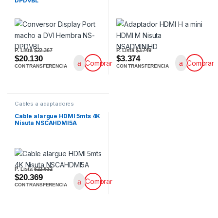
DPDVBL
P. Lista
$22.367
P. Lista
$3.749
$20.130
$3.374
Comprar
Comprar
CON TRANSFERENCIA
CON TRANSFERENCIA
Cables a adaptadores
Cable alargue HDMI 5mts 4K
Nisuta NSCAHDMI5A
P. Lista
$22.632
$20.369
Comprar
CON TRANSFERENCIA