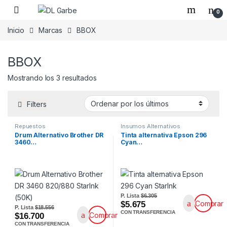
0
Inicio
Marcas
BBOX
BBOX
Mostrando los 3 resultados
Filters
Repuestos
Insumos Alternativos
Drum Alternativo Brother DR
Tinta alternativa Epson 296
3460…
Cyan…
P. Lista
$6.305
Comprar
$5.675
P. Lista
$18.556
CON TRANSFERENCIA
Comprar
$16.700
CON TRANSFERENCIA