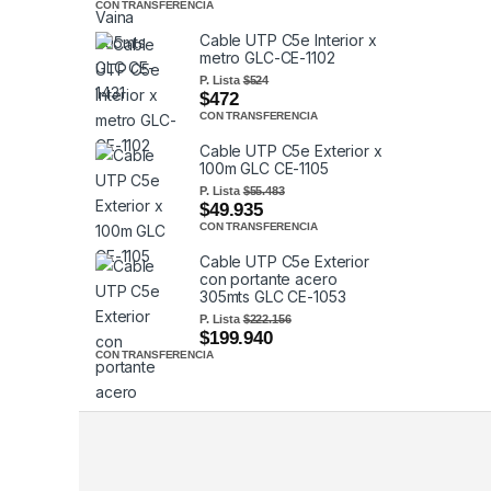
CON TRANSFERENCIA
Cable UTP C5e Interior x
metro GLC-CE-1102
P. Lista
$524
$472
CON TRANSFERENCIA
Cable UTP C5e Exterior x
100m GLC CE-1105
P. Lista
$55.483
$49.935
CON TRANSFERENCIA
Cable UTP C5e Exterior
con portante acero
305mts GLC CE-1053
P. Lista
$222.156
$199.940
CON TRANSFERENCIA