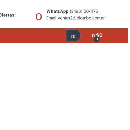
WhatsApp
(3496) 50-1175
Ofertas!
Email: ventas2@dlgarbe.com.ar
$
0
0