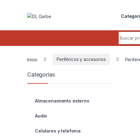
Skip to navigation
Skip to content
Categor
Search fo
Inicio
Periféricos y accesorios
Perifer
Categorias
Almacenamiento externo
Audio
Celulares y telefonia