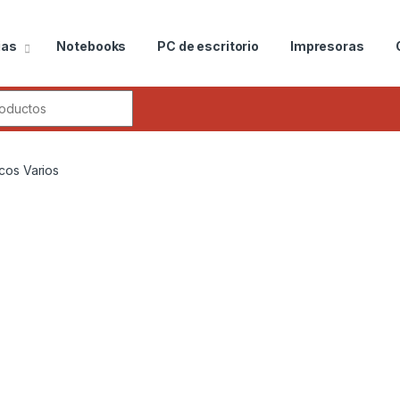
ias
Notebooks
PC de escritorio
Impresoras
r:
icos Varios