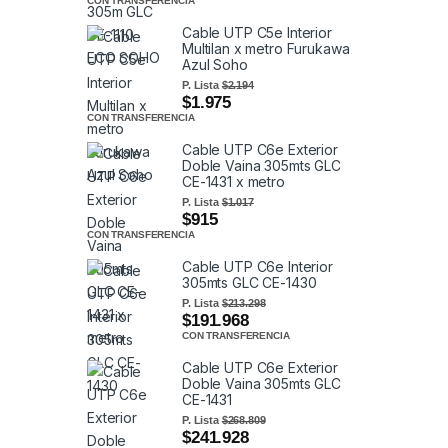
CON TRANSFERENCIA
Cable UTP C5e Interior
Multilan x metro Furukawa
Azul Soho
P. Lista
$2.194
$1.975
CON TRANSFERENCIA
Cable UTP C6e Exterior
Doble Vaina 305mts GLC
CE-1431 x metro
P. Lista
$1.017
$915
CON TRANSFERENCIA
Cable UTP C6e Interior
305mts GLC CE-1430
P. Lista
$213.298
$191.968
CON TRANSFERENCIA
Cable UTP C6e Exterior
Doble Vaina 305mts GLC
CE-1431
P. Lista
$268.809
$241.928