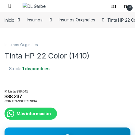
0
Inicio
Insumos
Insumos Originales
Tinta HP 22 Co
Insumos Originales
Tinta HP 22 Color (1410)
Stock:
1 disponibles
P. Lista
$98.041
$88.237
CON TRANSFERENCIA
Más información