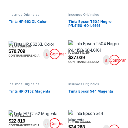
Insumos Originales
Insumos Originales
Tinta HP 662 XL Color
Tinta Epson T504 Negro
P/L4150-60-L6161
P. Lista
$78.565
$70.709
P. Lista
$41.154
Comprar
CON TRANSFERENCIA
$37.039
Comprar
CON TRANSFERENCIA
Insumos Originales
Insumos Originales
Tinta HP GT52 Magenta
Tinta Epson 544 Magenta
P. Lista
$25.354
$22.819
P. Lista
$26.964
Comprar
CON TRANSFERENCIA
$24.268