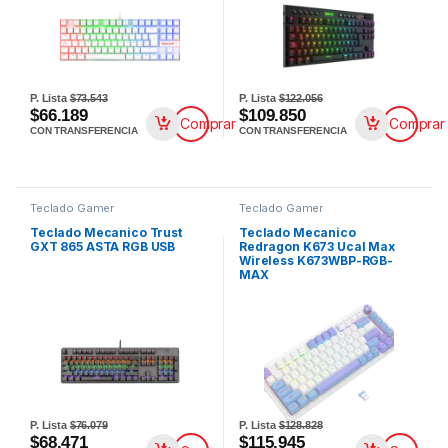
P. Lista
$73.543
P. Lista
$122.056
$66.189
$109.850
Comprar
Comprar
CON TRANSFERENCIA
CON TRANSFERENCIA
Teclado Gamer
Teclado Gamer
Teclado Mecanico Trust
Teclado Mecanico
GXT 865 ASTA RGB USB
Redragon K673 Ucal Max
Wireless K673WBP-RGB-
MAX
P. Lista
$76.079
P. Lista
$128.828
$68.471
$115.945