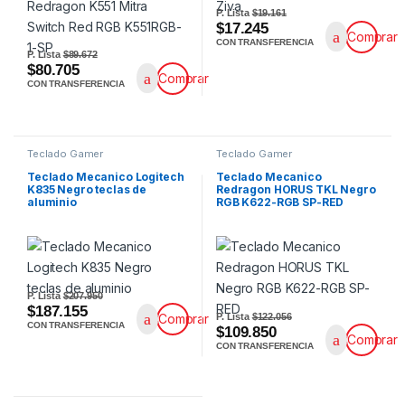
P. Lista
$19.161
$17.245
Comprar
CON TRANSFERENCIA
P. Lista
$89.672
$80.705
Comprar
CON TRANSFERENCIA
Teclado Gamer
Teclado Gamer
Teclado Mecanico Logitech
Teclado Mecanico
K835 Negro teclas de
Redragon HORUS TKL Negro
aluminio
RGB K622-RGB SP-RED
P. Lista
$207.950
$187.155
P. Lista
$122.056
Comprar
CON TRANSFERENCIA
$109.850
Comprar
CON TRANSFERENCIA