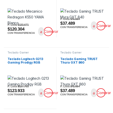
P. Lista
$41.654
$37.489
P. Lista
$133.671
Comprar
CON TRANSFERENCIA
$120.304
Comprar
CON TRANSFERENCIA
Teclado Gamer
Teclado Gamer
Teclado Logitech G213
Teclado Gaming TRUST
Gaming Prodigy RGB
Thura GXT 860
P. Lista
$137.703
P. Lista
$41.654
$123.933
$37.489
Comprar
Comprar
CON TRANSFERENCIA
CON TRANSFERENCIA