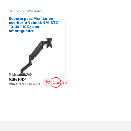
Soportes TV/Monitor
Soporte para Monitor en
escritorio Netmak NM-ST21
10-30″ 10Kg con
amortiguador
P. Lista
$50.769
$45.692
Comprar
CON TRANSFERENCIA