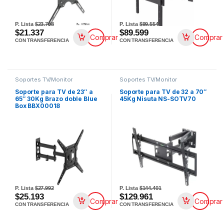
P. Lista
$23.708
P. Lista
$99.554
$21.337
$89.599
Comprar
Comprar
CON TRANSFERENCIA
CON TRANSFERENCIA
Soportes TV/Monitor
Soportes TV/Monitor
Soporte para TV de 23″ a
Soporte para TV de 32 a 70″
65″ 30Kg Brazo doble Blue
45Kg Nisuta NS-SOTV70
Box BBX00018
P. Lista
$27.992
P. Lista
$144.401
$25.193
$129.961
Comprar
Comprar
CON TRANSFERENCIA
CON TRANSFERENCIA