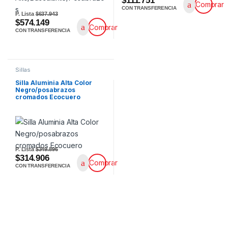
$111.751
Comprar
CON TRANSFERENCIA
P. Lista
$637.943
$574.149
Comprar
CON TRANSFERENCIA
Sillas
Silla Aluminia Alta Color
Negro/posabrazos
cromados Ecocuero
P. Lista
$349.896
$314.906
Comprar
CON TRANSFERENCIA