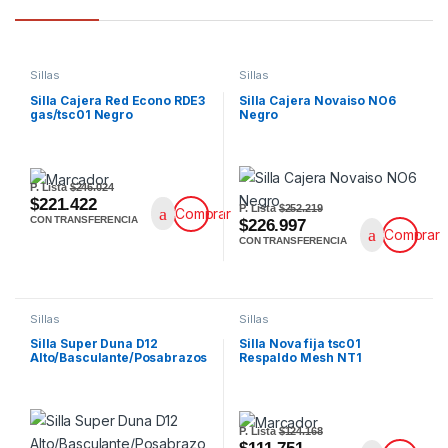
Sillas
Sillas
Silla Cajera Red Econo RDE3
Silla Cajera Novaiso NO6
gas/tsc01 Negro
Negro
P. Lista
$246.024
$221.422
P. Lista
$252.219
Comprar
CON TRANSFERENCIA
$226.997
Comprar
CON TRANSFERENCIA
Sillas
Sillas
Silla Super Duna D12
Silla Nova fija tsc01
Alto/Basculante/Posabrazos
Respaldo Mesh NT1
P. Lista
$124.168