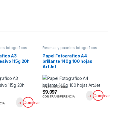
es fotograficos
Resmas y papeles fotograficos
afico A3
Papel Fotografico A4
hesivo 115g 20h
brillante 140g 100 hojas
ArtJet
P. Lista
$10.108
$9.097
Comprar
CON TRANSFERENCIA
Comprar
CIA