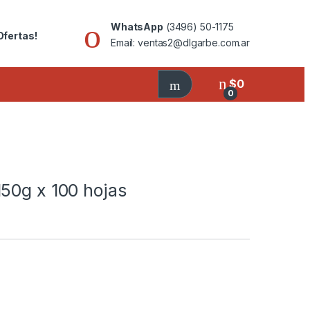
WhatsApp
(3496) 50-1175
Ofertas!
Email: ventas2@dlgarbe.com.ar
$
0
0
50g x 100 hojas