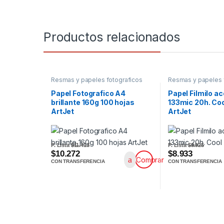
Productos relacionados
Resmas y papeles fotograficos
Resmas y papeles 
Papel Fotografico A4
Papel Filmilo a
brillante 160g 100 hojas
133mic 20h. Co
ArtJet
ArtJet
P. Lista
$11.413
P. Lista
$9.925
$10.272
$8.933
Comprar
CON TRANSFERENCIA
CON TRANSFERENCIA