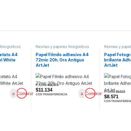
fotograficos
Resmas y papeles fotograficos
Resmas y papel
cetato A4
Papel Filmilo adhesivo A4
Papel Fotogr
ol White
72mic 20h. Oro Antiguo
brillante Ad
ArtJet
ArtJet
P. Lista
$12.371
$11.134
P. Lista
$9.523
Comprar
Comprar
CON TRANSFERENCIA
$8.571
CON TRANSFEREN