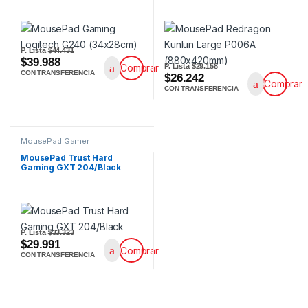
P. Lista
$44.431
$39.988
P. Lista
$29.158
Comprar
CON TRANSFERENCIA
$26.242
Comprar
CON TRANSFERENCIA
MousePad Gamer
MousePad Trust Hard
Gaming GXT 204/Black
P. Lista
$33.323
$29.991
Comprar
CON TRANSFERENCIA