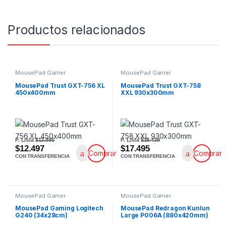
Productos relacionados
MousePad Gamer
MousePad Gamer
MousePad Trust GXT-756 XL
MousePad Trust GXT-758
450x400mm
XXL 930x300mm
P. Lista
$13.885
P. Lista
$19.439
$12.497
$17.495
Comprar
Comprar
CON TRANSFERENCIA
CON TRANSFERENCIA
MousePad Gamer
MousePad Gamer
MousePad Gaming Logitech
MousePad Redragon Kunlun
G240 (34x28cm)
Large P006A (880x420mm)