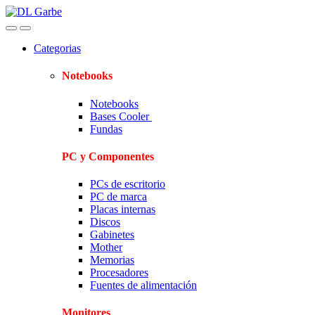
Skip
Skip
to
to
navigation
content
Categorias
Notebooks
Notebooks
Bases Cooler
Fundas
PC y Componentes
PCs de escritorio
PC de marca
Placas internas
Discos
Gabinetes
Mother
Memorias
Procesadores
Fuentes de alimentación
Monitores