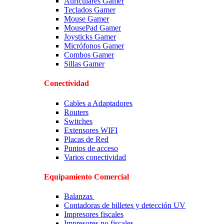
Auriculares Gamer
Teclados Gamer
Mouse Gamer
MousePad Gamer
Joysticks Gamer
Micrófonos Gamer
Combos Gamer
Sillas Gamer
Conectividad
Cables a Adaptadores
Routers
Switches
Extensores WIFI
Placas de Red
Puntos de acceso
Varios conectividad
Equipamiento Comercial
Balanzas
Contadoras de billetes y detección UV
Impresores fiscales
Impresores no fiscales