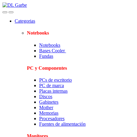
Skip
Skip
to
to
navigation
content
Categorias
Notebooks
Notebooks
Bases Cooler
Fundas
PC y Componentes
PCs de escritorio
PC de marca
Placas internas
Discos
Gabinetes
Mother
Memorias
Procesadores
Fuentes de alimentación
Monitores