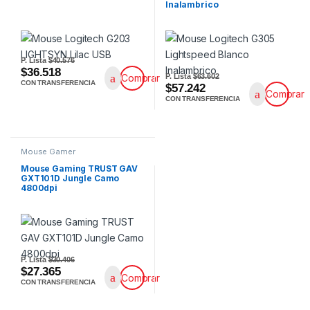
Inalambrico
P. Lista
$40.576
$36.518
P. Lista
$63.602
Comprar
CON TRANSFERENCIA
$57.242
Comprar
CON TRANSFERENCIA
Mouse Gamer
Mouse Gaming TRUST GAV
GXT101D Jungle Camo
4800dpi
P. Lista
$30.406
$27.365
Comprar
CON TRANSFERENCIA