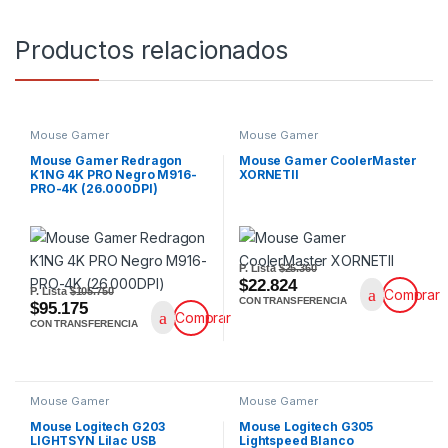
Productos relacionados
Mouse Gamer
Mouse Gamer
Mouse Gamer Redragon
Mouse Gamer CoolerMaster
K1NG 4K PRO Negro M916-
XORNETII
PRO-4K (26.000DPI)
P. Lista
$25.360
$22.824
P. Lista
$105.750
Comprar
CON TRANSFERENCIA
$95.175
Comprar
CON TRANSFERENCIA
Mouse Gamer
Mouse Gamer
Mouse Logitech G203
Mouse Logitech G305
LIGHTSYN Lilac USB
Lightspeed Blanco