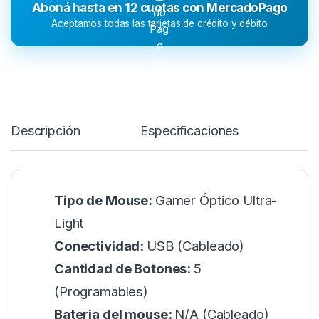
Aboná hasta en 12 cuotas con MercadoPago
Aceptamos todas las tarjetas de crédito y débito
Descripción
Especificaciones
Tipo de Mouse:
Gamer Óptico Ultra-
Light
Conectividad:
USB (Cableado)
Cantidad de Botones:
5
(Programables)
Bateria del mouse:
N/A (Cableado)