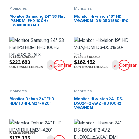
Monitores
Monitores
Monitor Samsung 24″ S3 Flat
Monitor Hikvision 19″ HD
IPS HDMI FHD 100Hz
VGA/HDMI DS-D5019S0-1P0
LS24D300GALX
P. Lista
$248.537
P. Lista
$180.502
$223.683
$162.452
Comprar
Comprar
CON TRANSFERENCIA
CON TRANSFERENCIA
Monitores
Monitores
Monitor Dahua 24″ FHD
Monitor Hikvision 24″ DS-
HDMI DHI-LM24-A201
D5024F2-AV2 FHD100Hz
VGA/HDMI
P. Lista
$194.659
$175.193