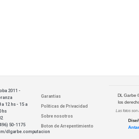
oba 2011 -
DL Garbe
Garantias
eranza
los derech
8 a 12 hs - 15 a
Politicas de Privacidad
0 hs
Las fotos son 
Sobre nosotros
82
Dise
496) 50-1175
Boton de Arrepentimiento
Antar
om/dlgarbe.computacion