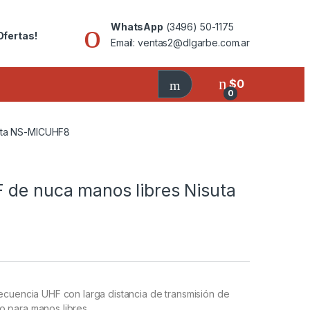
WhatsApp
(3496) 50-1175
Ofertas!
Email: ventas2@dlgarbe.com.ar
$
0
0
suta NS-MICUHF8
 de nuca manos libres Nisuta
recuencia UHF con larga distancia de transmisión de
o para manos libres.