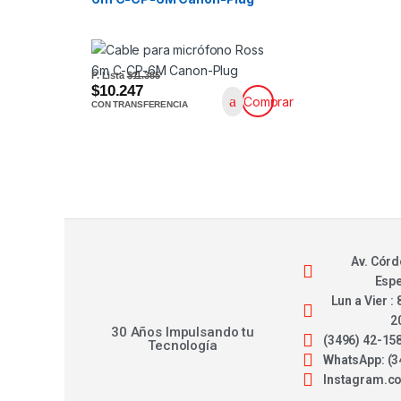
P. Lista
$11.385
$10.247
Comprar
CON TRANSFERENCIA
Av. Córd
Esp
Lun a Vier : 
2
30 Años Impulsando tu
(3496) 42-15
Tecnología
WhatsApp: (3
Instagram.c