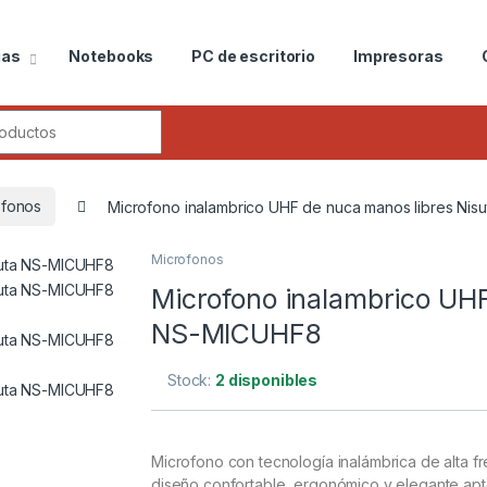
ias
Notebooks
PC de escritorio
Impresoras
ofonos
Microfono inalambrico UHF de nuca manos libres Ni
Microfonos
Microfono inalambrico UHF
NS-MICUHF8
Stock:
2 disponibles
Microfono con tecnología inalámbrica de alta f
diseño confortable, ergonómico y elegante apt