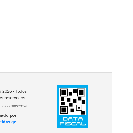
 ©
2026
- Todos
os reservados.
a modo ilustrativo.
ñado por
tidasige