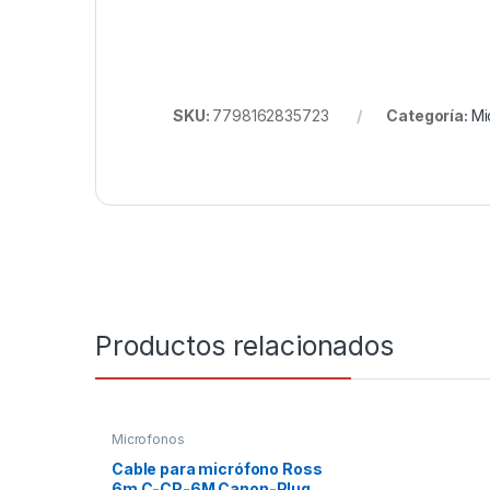
SKU:
7798162835723
Categoría:
Mi
Productos relacionados
Microfonos
Cable para micrófono Ross
6m C-CP-6M Canon-Plug