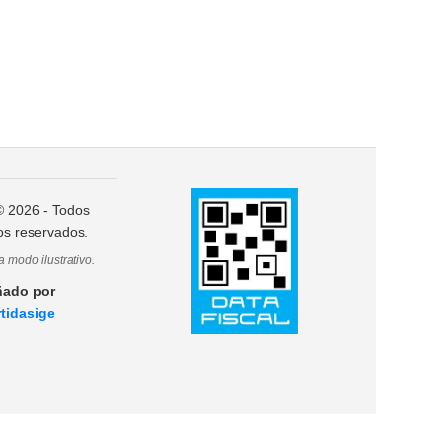
 ©
2026
- Todos
os reservados.
a modo ilustrativo.
ñado por
tidasige