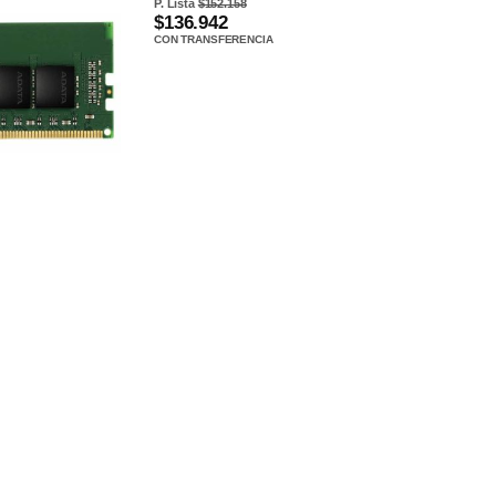
P. Lista
$152.158
$136.942
CON TRANSFERENCIA