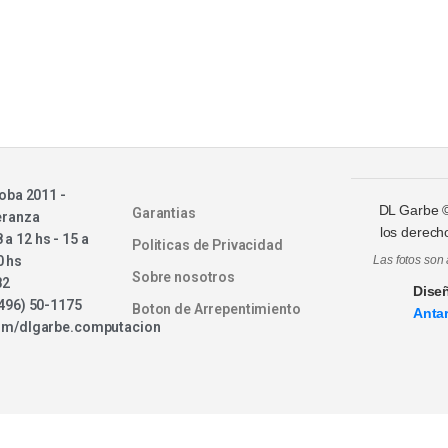
oba 2011 -
DL Garbe
Garantias
eranza
los derech
8 a 12 hs - 15 a
Politicas de Privacidad
0 hs
Las fotos son 
Sobre nosotros
82
Dise
496) 50-1175
Boton de Arrepentimiento
Antar
om/dlgarbe.computacion