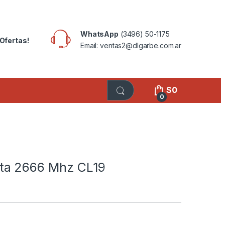
WhatsApp
(3496) 50-1175
Ofertas!
Email: ventas2@dlgarbe.com.ar
$
0
0
ta 2666 Mhz CL19