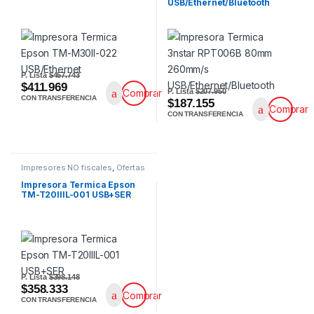
USB/Ethernet/Bluetooth
P. Lista
$457.743
$411.969
P. Lista
$207.950
Comprar
CON TRANSFERENCIA
$187.155
Comprar
CON TRANSFERENCIA
Impresores NO fiscales
,
Ofertas
Impresora Termica Epson
TM-T20IIIL-001 USB+SER
P. Lista
$398.148
$358.333
Comprar
CON TRANSFERENCIA