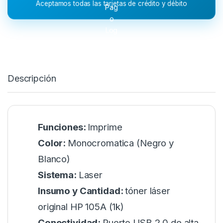
Aceptamos todas las tarjetas de crédito y débito
Descripción
Funciones:
Imprime
Color:
Monocromatica (Negro y
Blanco)
Sistema:
Laser
Insumo y Cantidad:
tóner láser
original HP 105A (1k)
Conectividad:
Puerto USB 2.0 de alta