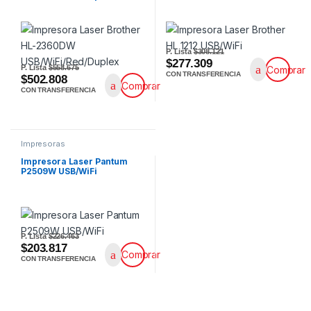
P. Lista
$308.121
$277.309
P. Lista
$558.675
Comprar
CON TRANSFERENCIA
$502.808
Comprar
CON TRANSFERENCIA
Impresoras
Impresora Laser Pantum
P2509W USB/WiFi
P. Lista
$226.463
$203.817
Comprar
CON TRANSFERENCIA