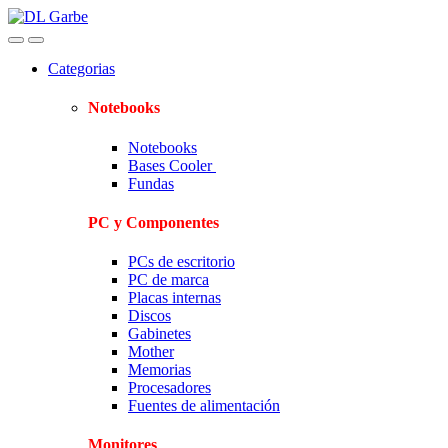
Skip
Skip
to
to
navigation
content
Categorias
Notebooks
Notebooks
Bases Cooler
Fundas
PC y Componentes
PCs de escritorio
PC de marca
Placas internas
Discos
Gabinetes
Mother
Memorias
Procesadores
Fuentes de alimentación
Monitores