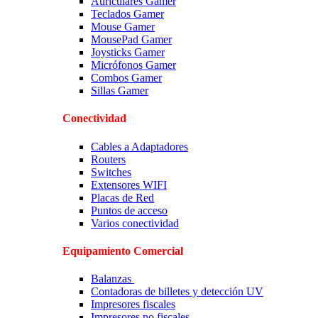
Auriculares Gamer
Teclados Gamer
Mouse Gamer
MousePad Gamer
Joysticks Gamer
Micrófonos Gamer
Combos Gamer
Sillas Gamer
Conectividad
Cables a Adaptadores
Routers
Switches
Extensores WIFI
Placas de Red
Puntos de acceso
Varios conectividad
Equipamiento Comercial
Balanzas
Contadoras de billetes y detección UV
Impresores fiscales
Impresores no fiscales