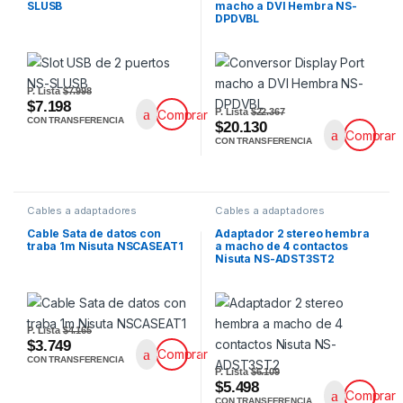
SLUSB
macho a DVI Hembra NS-
DPDVBL
P. Lista
$7.998
$7.198
P. Lista
$22.367
Comprar
CON TRANSFERENCIA
$20.130
Comprar
CON TRANSFERENCIA
Cables a adaptadores
Cables a adaptadores
Cable Sata de datos con
Adaptador 2 stereo hembra
traba 1m Nisuta NSCASEAT1
a macho de 4 contactos
Nisuta NS-ADST3ST2
P. Lista
$4.165
$3.749
Comprar
CON TRANSFERENCIA
P. Lista
$6.109
$5.498
Comprar
CON TRANSFERENCIA