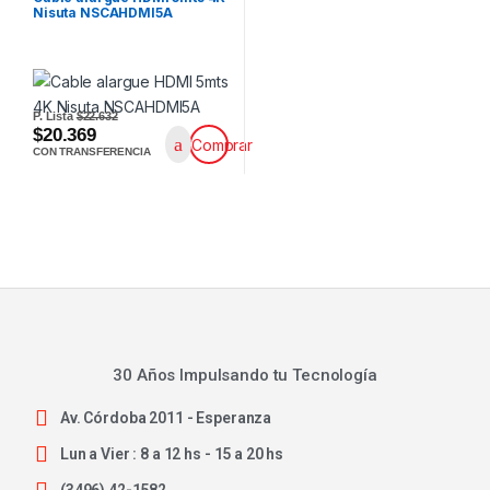
Nisuta NSCAHDMI5A
P. Lista
$22.632
$20.369
Comprar
CON TRANSFERENCIA
30 Años Impulsando tu Tecnología
Av. Córdoba 2011 - Esperanza
Lun a Vier : 8 a 12 hs - 15 a 20 hs