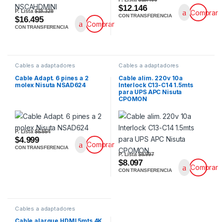
$12.146
P. Lista
$18.328
Comprar
CON TRANSFERENCIA
$16.495
Comprar
CON TRANSFERENCIA
Cables a adaptadores
Cables a adaptadores
Cable Adapt. 6 pines a 2
Cable alim. 220v 10a
molex Nisuta NSAD624
Interlock C13-C14 1.5mts
para UPS APC Nisuta
CPOMON
P. Lista
$5.554
$4.999
Comprar
CON TRANSFERENCIA
P. Lista
$8.997
$8.097
Comprar
CON TRANSFERENCIA
Cables a adaptadores
Cable alargue HDMI 5mts 4K