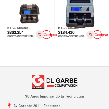
P. Lista
$403.727
P. Lista
$204.907
$363.354
$184.416
Comprar
Comprar
CON TRANSFERENCIA
CON TRANSFERENCIA
30 Años Impulsando tu Tecnología
Av. Córdoba 2011 - Esperanza