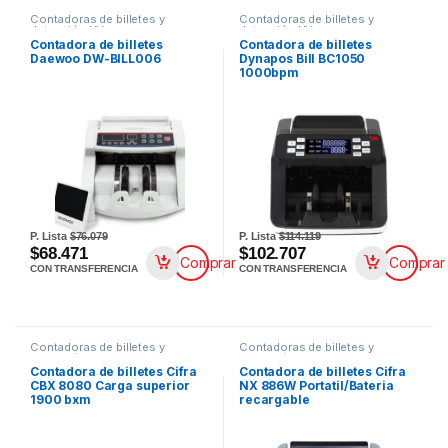
Contadoras de billetes y
Contadoras de billetes y
detección UV
detección UV
Contadora de billetes
Contadora de billetes
Daewoo DW-BILL006
Dynapos Bill BC1050
1000bpm
P. Lista
$76.079
P. Lista
$114.119
$68.471
$102.707
Comprar
Comprar
CON TRANSFERENCIA
CON TRANSFERENCIA
Contadoras de billetes y
Contadoras de billetes y
detección UV
detección UV
Contadora de billetes Cifra
Contadora de billetes Cifra
CBX 8080 Carga superior
NX 886W Portatil/Bateria
1900 bxm
recargable