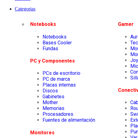
Categorias
Notebooks
Gamer
Notebooks
Aur
Bases Cooler
Tec
Fundas
Mo
Mo
Joy
PC y Componentes
Mic
Co
PCs de escritorio
Sil
PC de marca
Placas internas
Conecti
Discos
Gabinetes
Mother
Cab
Memorias
Rou
Procesadores
Swi
Fuentes de alimentación
Ext
Pla
Pun
Monitores
Var