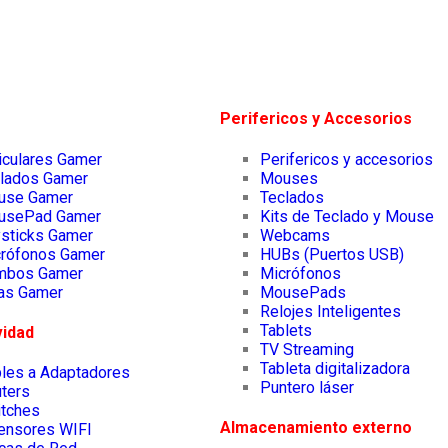
Perifericos y Accesorios
iculares Gamer
Perifericos y accesorios
lados Gamer
Mouses
use Gamer
Teclados
usePad Gamer
Kits de Teclado y Mouse
sticks Gamer
Webcams
rófonos Gamer
HUBs (Puertos USB)
mbos Gamer
Micrófonos
las Gamer
MousePads
Relojes Inteligentes
Tablets
vidad
TV Streaming
Tableta digitalizadora
les a Adaptadores
Puntero láser
ters
tches
Almacenamiento externo
ensores WIFI