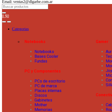
Email: ventas2@dlgarbe.com.ar
0
$
0
Categorias
Notebooks
Gamer
Notebooks
Aur
Bases Cooler
Tec
Fundas
Mo
Mo
Joy
PC y Componentes
Mic
Co
PCs de escritorio
Sil
PC de marca
Placas internas
Conecti
Discos
Gabinetes
Mother
Cab
Memorias
Rou