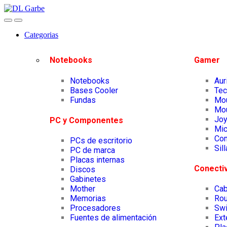
Categorias
Notebooks
Gamer
Notebooks
Aur
Bases Cooler
Tec
Fundas
Mo
Mo
Joy
PC y Componentes
Mic
Co
PCs de escritorio
Sil
PC de marca
Placas internas
Conecti
Discos
Gabinetes
Mother
Cab
Memorias
Rou
Procesadores
Swi
Fuentes de alimentación
Ext