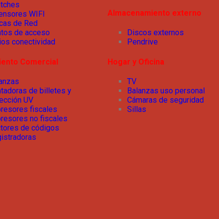
tches
Almacenamiento externo
ensores WIFI
cas de Red
tos de acceso
Discos externos
ios conectividad
Pendrive
iento Comercial
Hogar y Oficina
lanzas
TV
tadoras de billetes y
Balanzas uso personal
ección UV
Cámaras de seguridad
resores fiscales
Sillas
resores no fiscales
tores de códigos
istradoras