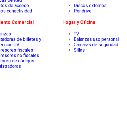
cas de Red
tos de acceso
Discos externos
ios conectividad
Pendrive
iento Comercial
Hogar y Oficina
lanzas
TV
tadoras de billetes y
Balanzas uso personal
ección UV
Cámaras de seguridad
resores fiscales
Sillas
resores no fiscales
tores de códigos
istradoras