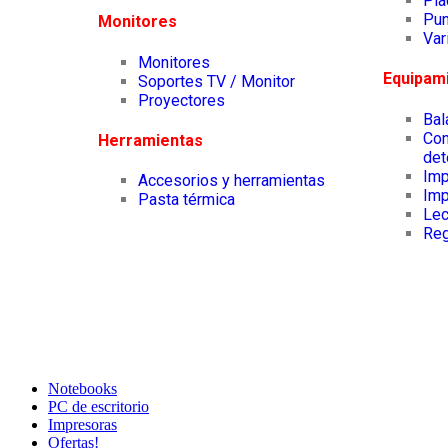
Pla
Pun
Monitores
Var
Monitores
Equipam
Soportes TV / Monitor
Proyectores
Ba
Con
Herramientas
det
Imp
Accesorios y herramientas
Imp
Pasta térmica
Lec
Reg
Notebooks
PC de escritorio
Impresoras
Ofertas!