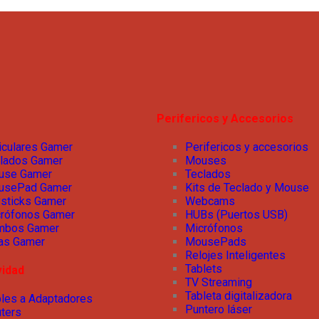
Perifericos y Accesorios
iculares Gamer
Perifericos y accesorios
lados Gamer
Mouses
use Gamer
Teclados
usePad Gamer
Kits de Teclado y Mouse
sticks Gamer
Webcams
rófonos Gamer
HUBs (Puertos USB)
mbos Gamer
Micrófonos
las Gamer
MousePads
Relojes Inteligentes
Tablets
vidad
TV Streaming
Tableta digitalizadora
les a Adaptadores
Puntero láser
ters