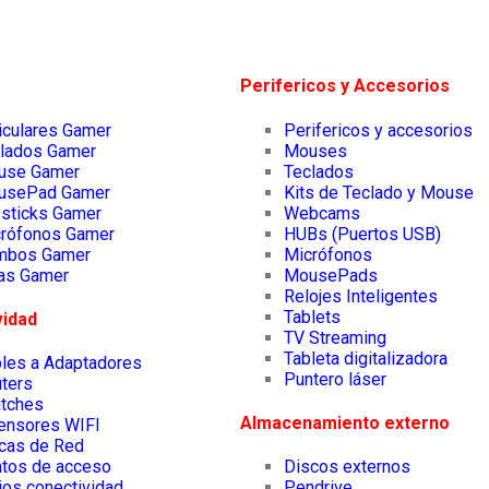
Perifericos y Accesorios
iculares Gamer
Perifericos y accesorios
lados Gamer
Mouses
use Gamer
Teclados
usePad Gamer
Kits de Teclado y Mouse
sticks Gamer
Webcams
rófonos Gamer
HUBs (Puertos USB)
mbos Gamer
Micrófonos
las Gamer
MousePads
Relojes Inteligentes
Tablets
vidad
TV Streaming
Tableta digitalizadora
les a Adaptadores
Puntero láser
ters
tches
Almacenamiento externo
ensores WIFI
cas de Red
tos de acceso
Discos externos
ios conectividad
Pendrive