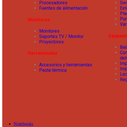
Procesadores
Swi
Fuentes de alimentación
Ext
Pla
Pun
Monitores
Var
Monitores
Equipam
Soportes TV / Monitor
Proyectores
Ba
Con
Herramientas
det
Imp
Accesorios y herramientas
Imp
Pasta térmica
Lec
Reg
Notebooks