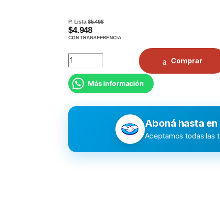
P. Lista
$5.498
$4.948
CON TRANSFERENCIA
Cable UTP CAT6 1,5 Mts. Nisuta NSCUT62 q
Comprar
Más información
Aboná hasta en
Aceptamos todas las ta