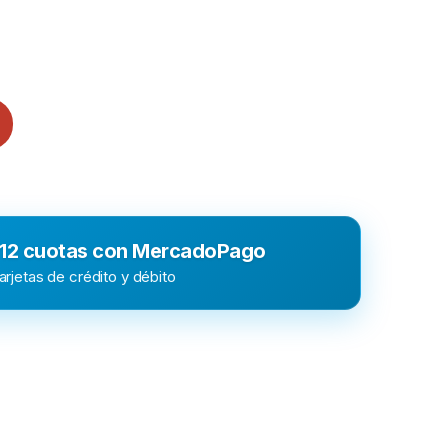
uantity
 12 cuotas con MercadoPago
rjetas de crédito y débito