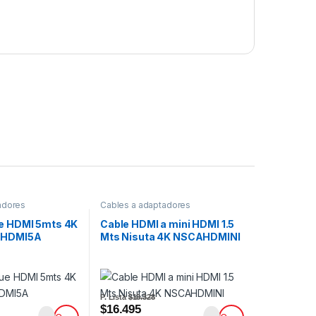
adores
Cables a adaptadores
ue HDMI 5mts 4K
Cable HDMI a mini HDMI 1.5
AHDMI5A
Mts Nisuta 4K NSCAHDMINI
P. Lista
$18.328
$16.495