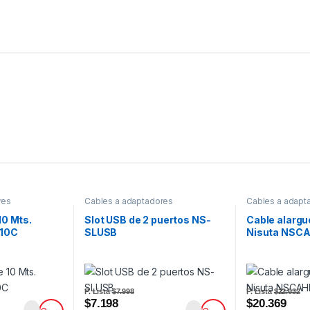
res
Cables a adaptadores
Cables a adapt
10 Mts.
Slot USB de 2 puertos NS-
Cable alarg
10C
SLUSB
Nisuta NSC
P. Lista
$7.998
P. Lista
$22.632
$7.198
$20.369