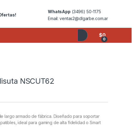
WhatsApp
(3496) 50-1175
Ofertas!
Email: ventas2@dlgarbe.com.ar
$
0
0
 Nisuta NSCUT62
de largo armado de fábrica. Diseñado para soportar
tibles, ideal para gaming de alta fidelidad o Smart