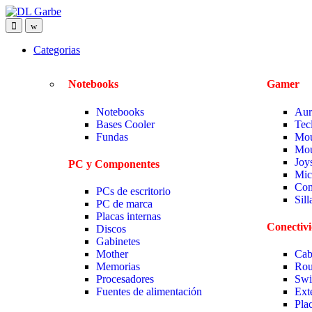
Categorias
Notebooks
Gamer
Notebooks
Aur
Bases Cooler
Tec
Fundas
Mou
Mou
Joy
PC y Componentes
Mic
Com
PCs de escritorio
Sil
PC de marca
Placas internas
Conectiv
Discos
Gabinetes
Mother
Cab
Memorias
Rou
Procesadores
Swi
Fuentes de alimentación
Ext
Pla