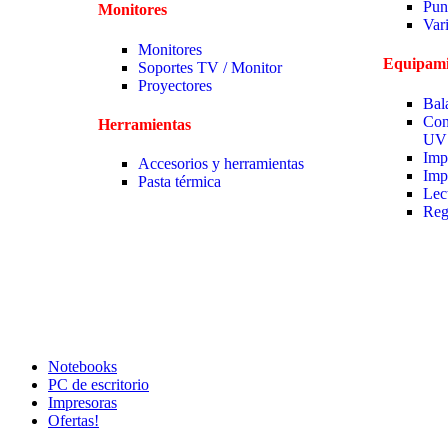
Pun
Monitores
Var
Monitores
Equipami
Soportes TV / Monitor
Proyectores
Bal
Con
Herramientas
UV
Imp
Accesorios y herramientas
Imp
Pasta térmica
Lec
Reg
Notebooks
PC de escritorio
Impresoras
Ofertas!