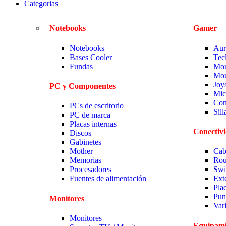
Categorias
Notebooks
Gamer
Notebooks
Aur
Bases Cooler
Tec
Fundas
Mou
Mou
Joy
PC y Componentes
Mic
Com
PCs de escritorio
Sil
PC de marca
Placas internas
Conectiv
Discos
Gabinetes
Mother
Cab
Memorias
Rou
Procesadores
Swi
Fuentes de alimentación
Ext
Pla
Pun
Monitores
Var
Monitores
Equipami