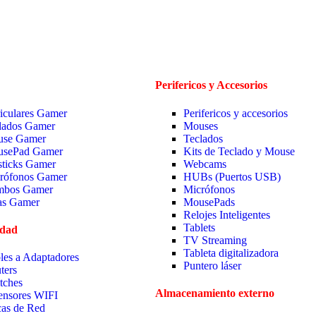
Perifericos y Accesorios
iculares Gamer
Perifericos y accesorios
lados Gamer
Mouses
se Gamer
Teclados
sePad Gamer
Kits de Teclado y Mouse
sticks Gamer
Webcams
rófonos Gamer
HUBs (Puertos USB)
bos Gamer
Micrófonos
las Gamer
MousePads
Relojes Inteligentes
Tablets
idad
TV Streaming
Tableta digitalizadora
les a Adaptadores
Puntero láser
ters
tches
Almacenamiento externo
ensores WIFI
cas de Red