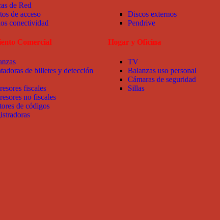
cas de Red
tos de acceso
Discos externos
ios conectividad
Pendrive
ento Comercial
Hogar y Oficina
anzas
TV
tadoras de billetes y detección
Balanzas uso personal
Cámaras de seguridad
resores fiscales
Sillas
resores no fiscales
tores de códigos
istradoras