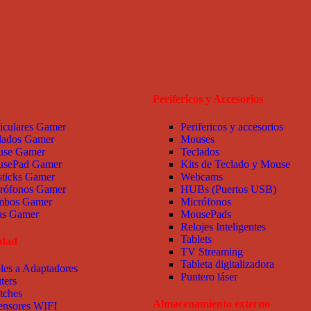
Perifericos y Accesorios
iculares Gamer
Perifericos y accesorios
lados Gamer
Mouses
se Gamer
Teclados
sePad Gamer
Kits de Teclado y Mouse
sticks Gamer
Webcams
rófonos Gamer
HUBs (Puertos USB)
bos Gamer
Micrófonos
las Gamer
MousePads
Relojes Inteligentes
Tablets
idad
TV Streaming
Tableta digitalizadora
les a Adaptadores
Puntero láser
ters
tches
Almacenamiento externo
ensores WIFI