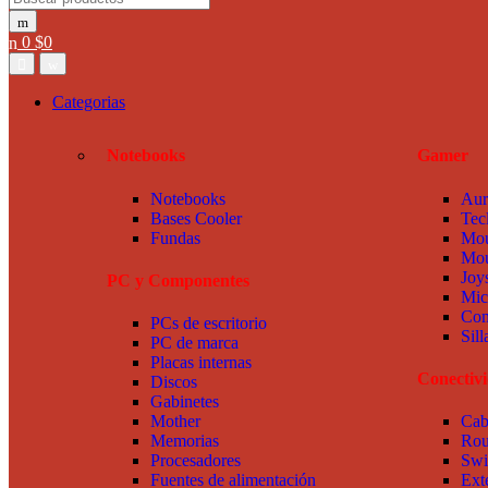
0
$
0
Categorias
Notebooks
Gamer
Notebooks
Aur
Bases Cooler
Tec
Fundas
Mou
Mou
Joy
PC y Componentes
Mic
Com
PCs de escritorio
Sil
PC de marca
Placas internas
Conectiv
Discos
Gabinetes
Mother
Cab
Memorias
Rou
Procesadores
Swi
Fuentes de alimentación
Ext