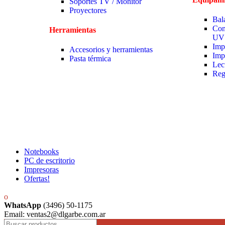
Soportes TV / Monitor
Proyectores
Bal
Con
Herramientas
UV
Imp
Accesorios y herramientas
Imp
Pasta térmica
Lec
Reg
Notebooks
PC de escritorio
Impresoras
Ofertas!
WhatsApp
(3496) 50-1175
Email: ventas2@dlgarbe.com.ar