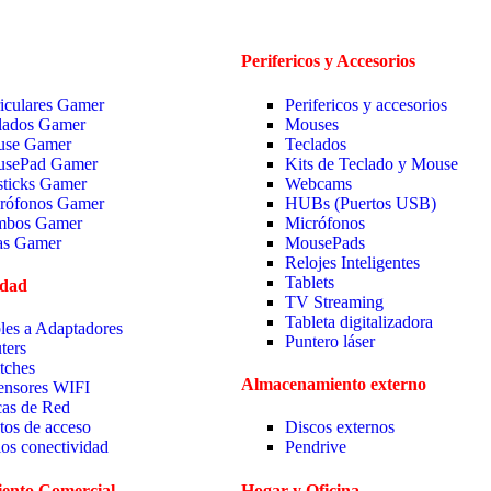
Perifericos y Accesorios
iculares Gamer
Perifericos y accesorios
lados Gamer
Mouses
se Gamer
Teclados
sePad Gamer
Kits de Teclado y Mouse
sticks Gamer
Webcams
rófonos Gamer
HUBs (Puertos USB)
bos Gamer
Micrófonos
las Gamer
MousePads
Relojes Inteligentes
Tablets
idad
TV Streaming
Tableta digitalizadora
les a Adaptadores
Puntero láser
ters
tches
Almacenamiento externo
ensores WIFI
cas de Red
tos de acceso
Discos externos
ios conectividad
Pendrive
ento Comercial
Hogar y Oficina