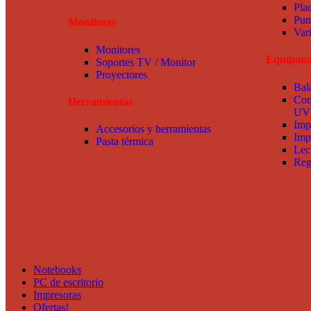
Pla
Pun
Monitores
Var
Monitores
Equipami
Soportes TV / Monitor
Proyectores
Bal
Con
Herramientas
UV
Imp
Accesorios y herramientas
Imp
Pasta térmica
Lec
Reg
Notebooks
PC de escritorio
Impresoras
Ofertas!