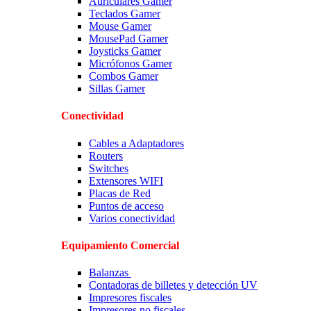
Auriculares Gamer
Teclados Gamer
Mouse Gamer
MousePad Gamer
Joysticks Gamer
Micrófonos Gamer
Combos Gamer
Sillas Gamer
Conectividad
Cables a Adaptadores
Routers
Switches
Extensores WIFI
Placas de Red
Puntos de acceso
Varios conectividad
Equipamiento Comercial
Balanzas
Contadoras de billetes y detección UV
Impresores fiscales
Impresores no fiscales