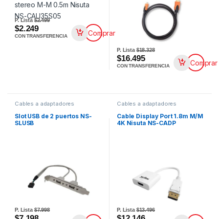
P. Lista
$2.499
$2.249
Comprar
CON TRANSFERENCIA
P. Lista
$18.328
$16.495
Comprar
CON TRANSFERENCIA
Cables a adaptadores
Cables a adaptadores
Slot USB de 2 puertos NS-
Cable Display Port 1.8m M/M
SLUSB
4K Nisuta NS-CADP
P. Lista
$7.998
P. Lista
$13.496
$7.198
$12.146