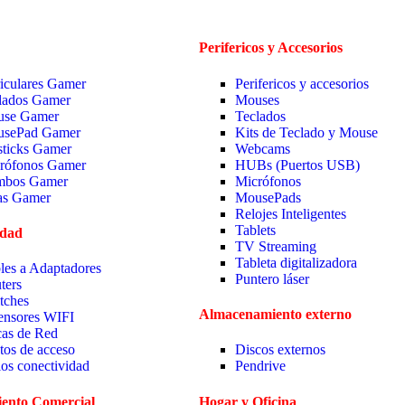
Perifericos y Accesorios
iculares Gamer
Perifericos y accesorios
lados Gamer
Mouses
se Gamer
Teclados
sePad Gamer
Kits de Teclado y Mouse
sticks Gamer
Webcams
rófonos Gamer
HUBs (Puertos USB)
bos Gamer
Micrófonos
las Gamer
MousePads
Relojes Inteligentes
Tablets
idad
TV Streaming
Tableta digitalizadora
les a Adaptadores
Puntero láser
ters
tches
Almacenamiento externo
ensores WIFI
cas de Red
tos de acceso
Discos externos
ios conectividad
Pendrive
ento Comercial
Hogar y Oficina