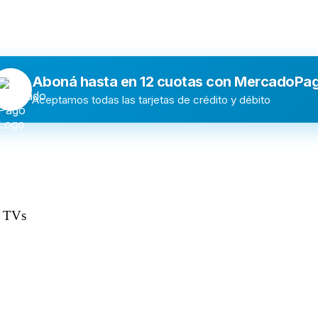
Aboná hasta en 12 cuotas con MercadoPa
Aceptamos todas las tarjetas de crédito y débito
, TVs