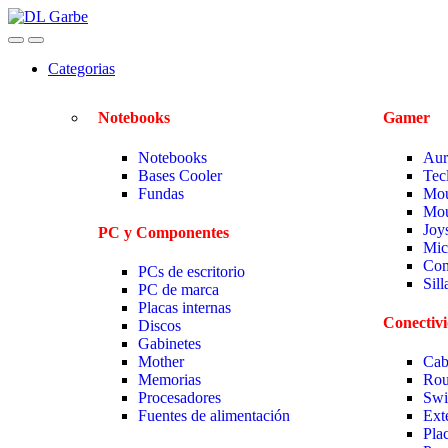
Categorias
Notebooks
Gamer
Notebooks
Aur
Bases Cooler
Tec
Fundas
Mou
Mou
Joy
PC y Componentes
Mic
Com
PCs de escritorio
Sil
PC de marca
Placas internas
Conectiv
Discos
Gabinetes
Mother
Cab
Memorias
Rou
Procesadores
Swi
Fuentes de alimentación
Ext
Pla