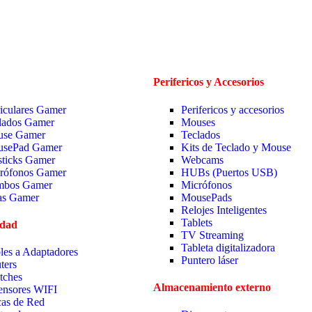
Perifericos y Accesorios
iculares Gamer
Perifericos y accesorios
lados Gamer
Mouses
se Gamer
Teclados
sePad Gamer
Kits de Teclado y Mouse
sticks Gamer
Webcams
rófonos Gamer
HUBs (Puertos USB)
bos Gamer
Micrófonos
las Gamer
MousePads
Relojes Inteligentes
Tablets
idad
TV Streaming
Tableta digitalizadora
les a Adaptadores
Puntero láser
ters
tches
Almacenamiento externo
ensores WIFI
cas de Red