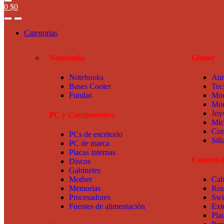
0
$
0
Categorias
Notebooks
Gamer
Notebooks
Aur
Bases Cooler
Tec
Fundas
Mou
Mou
Joy
PC y Componentes
Mic
Com
PCs de escritorio
Sil
PC de marca
Placas internas
Conectiv
Discos
Gabinetes
Mother
Cab
Memorias
Rou
Procesadores
Swi
Fuentes de alimentación
Ext
Pla