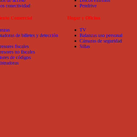
tos de acceso
Discos externos
ios conectividad
Pendrive
ento Comercial
Hogar y Oficina
anzas
TV
tadoras de billetes y detección
Balanzas uso personal
Cámaras de seguridad
resores fiscales
Sillas
resores no fiscales
tores de códigos
istradoras