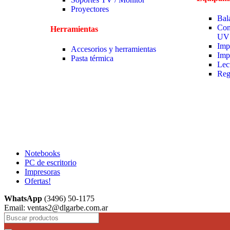
Proyectores
Bal
Con
Herramientas
UV
Imp
Accesorios y herramientas
Imp
Pasta térmica
Lec
Reg
Notebooks
PC de escritorio
Impresoras
Ofertas!
WhatsApp
(3496) 50-1175
Email: ventas2@dlgarbe.com.ar