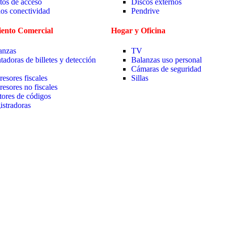
tos de acceso
Discos externos
ios conectividad
Pendrive
ento Comercial
Hogar y Oficina
anzas
TV
tadoras de billetes y detección
Balanzas uso personal
Cámaras de seguridad
resores fiscales
Sillas
resores no fiscales
tores de códigos
istradoras