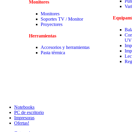
Pun
Monitores
Var
Monitores
Equipami
Soportes TV / Monitor
Proyectores
Bal
Con
Herramientas
UV
Imp
Accesorios y herramientas
Imp
Pasta térmica
Lec
Reg
Notebooks
PC de escritorio
Impresoras
Ofertas!