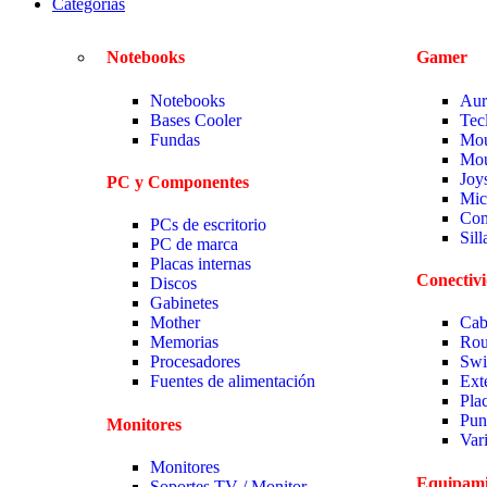
Categorias
Notebooks
Gamer
Notebooks
Aur
Bases Cooler
Tec
Fundas
Mou
Mou
Joy
PC y Componentes
Mic
Com
PCs de escritorio
Sil
PC de marca
Placas internas
Conectiv
Discos
Gabinetes
Mother
Cab
Memorias
Rou
Procesadores
Swi
Fuentes de alimentación
Ext
Pla
Pun
Monitores
Var
Monitores
Equipami
Soportes TV / Monitor