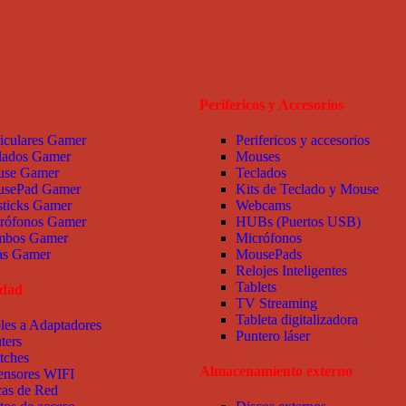
Perifericos y Accesorios
iculares Gamer
Perifericos y accesorios
lados Gamer
Mouses
se Gamer
Teclados
sePad Gamer
Kits de Teclado y Mouse
sticks Gamer
Webcams
rófonos Gamer
HUBs (Puertos USB)
bos Gamer
Micrófonos
las Gamer
MousePads
Relojes Inteligentes
Tablets
idad
TV Streaming
Tableta digitalizadora
les a Adaptadores
Puntero láser
ters
tches
Almacenamiento externo
ensores WIFI
cas de Red