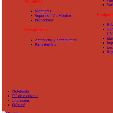
Pun
Monitores
Var
Monitores
Equipami
Soportes TV / Monitor
Proyectores
Bal
Con
Herramientas
UV
Imp
Accesorios y herramientas
Imp
Pasta térmica
Lec
Reg
Notebooks
PC de escritorio
Impresoras
Ofertas!