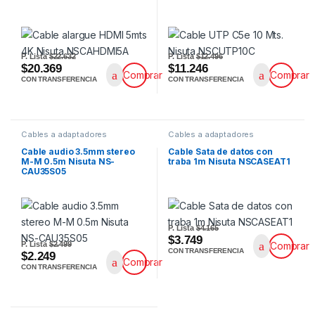
P. Lista
$22.632
P. Lista
$12.496
$20.369
$11.246
Comprar
Comprar
CON TRANSFERENCIA
CON TRANSFERENCIA
Cables a adaptadores
Cables a adaptadores
Cable audio 3.5mm stereo
Cable Sata de datos con
M-M 0.5m Nisuta NS-
traba 1m Nisuta NSCASEAT1
CAU35S05
P. Lista
$4.165
$3.749
P. Lista
$2.499
Comprar
CON TRANSFERENCIA
$2.249
Comprar
CON TRANSFERENCIA