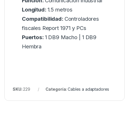
Función:
Comunicación industrial
Longitud:
1.5 metros
Compatibilidad:
Controladores
fiscales Report 1971 y PCs
Puertos:
1 DB9 Macho | 1 DB9
Hembra
SKU:
229
Categoría:
Cables a adaptadores