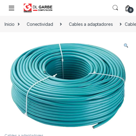
0
Inicio
Conectividad
Cables a adaptadores
Cable
Cables a adaptadores