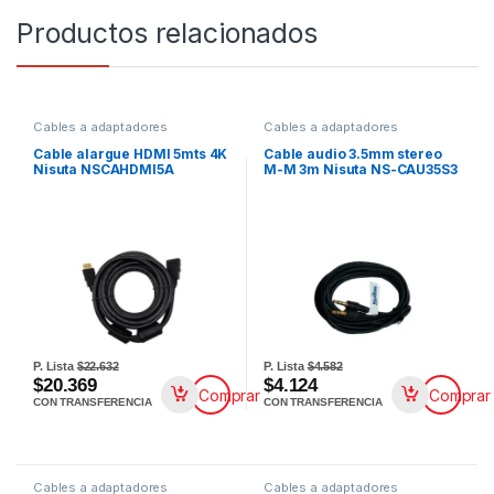
Productos relacionados
Cables a adaptadores
Cables a adaptadores
Cable alargue HDMI 5mts 4K
Cable audio 3.5mm stereo
Nisuta NSCAHDMI5A
M-M 3m Nisuta NS-CAU35S3
P. Lista
$22.632
P. Lista
$4.582
$20.369
$4.124
Comprar
Comprar
CON TRANSFERENCIA
CON TRANSFERENCIA
Cables a adaptadores
Cables a adaptadores