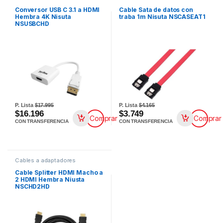
Conversor USB C 3.1 a HDMI
Cable Sata de datos con
Hembra 4K Nisuta
traba 1m Nisuta NSCASEAT1
NSUSBCHD
P. Lista
$17.995
P. Lista
$4.165
$16.196
$3.749
Comprar
Comprar
CON TRANSFERENCIA
CON TRANSFERENCIA
Cables a adaptadores
Cable Splitter HDMI Macho a
2 HDMI Hembra Niusta
NSCHD2HD