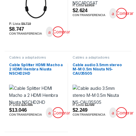
P. Lista
$2.916
$2.624
Comprar
CON TRANSFERENCIA
P. Lista
$9.719
$8.747
Comprar
CON TRANSFERENCIA
Cables a adaptadores
Cables a adaptadores
Cable Splitter HDMI Macho a
Cable audio 3.5mm stereo
2 HDMI Hembra Niusta
M-M 0.5m Nisuta NS-
NSCHD2HD
CAU35S05
P. Lista
$14.496
P. Lista
$2.499
$13.046
$2.249
Comprar
Comprar
CON TRANSFERENCIA
CON TRANSFERENCIA