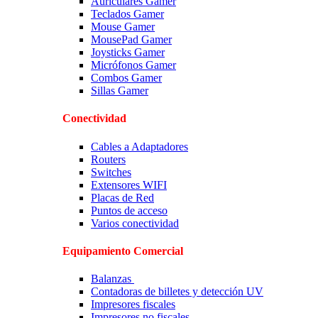
Auriculares Gamer
Teclados Gamer
Mouse Gamer
MousePad Gamer
Joysticks Gamer
Micrófonos Gamer
Combos Gamer
Sillas Gamer
Conectividad
Cables a Adaptadores
Routers
Switches
Extensores WIFI
Placas de Red
Puntos de acceso
Varios conectividad
Equipamiento Comercial
Balanzas
Contadoras de billetes y detección UV
Impresores fiscales
Impresores no fiscales