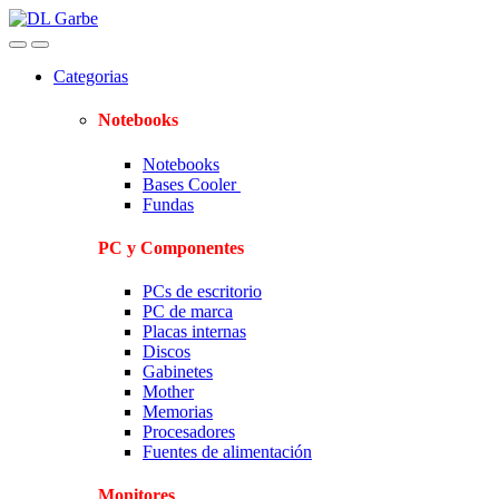
Skip
Skip
to
to
navigation
content
Categorias
Notebooks
Notebooks
Bases Cooler
Fundas
PC y Componentes
PCs de escritorio
PC de marca
Placas internas
Discos
Gabinetes
Mother
Memorias
Procesadores
Fuentes de alimentación
Monitores